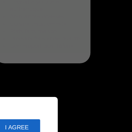
Endroit atypique et
authentique
Animations diverses
Cuisine traditionnelle
Plats faits maison
Produits frais et de qualité
Bon rapport qualité/prix
I AGREE