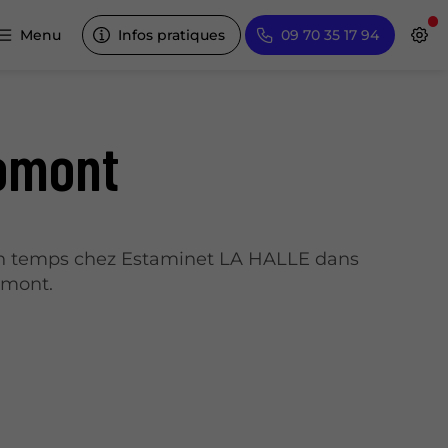
Menu
Infos pratiques
09 70 35 17 94
Gomont
on temps chez Estaminet LA HALLE dans
omont.