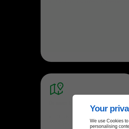
Un bar à soirées à thème, ex
Où nous trouver ?
Your priva
Nous vous accueillons
We use Cookies to
dans l’ancienne halle à
personalising conte