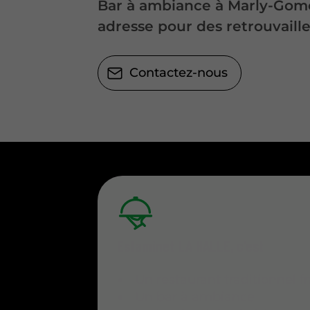
Bar à ambiance à Marly-Gom
adresse pour des retrouvaille
Contactez-nous
Estaminet LA HALLE, c’est
Un restaurant traditionnel f
Un bar à ambiance