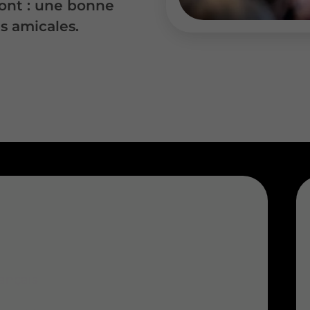
ont : une bonne
s amicales.
rançais