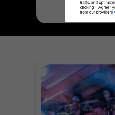
marchandises de la gare
traffic and optimizi
clicking "I Agree" 
de Marly-Gomont.
from our providers