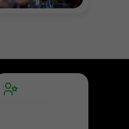
Nos principaux atouts
Lieu de rencontre et de
partage