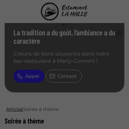
LE RENDEZ-VOUS GOURMAND ET FESTIF
La tradition a du goût, l’ambiance a du
caractère
Créons de bons souvenirs dans notre
bar-restaurant à Marly-Gomont !
Appel
Contact
Articles
Soirée à thème
Soirée à thème