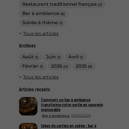
Restaurant traditionnel français
(2)
Bar à ambiance
(6)
Soirée à thème
(1)
Tous les articles
Archives
Août
Juin
Avril
(1)
(1)
(1)
Février
2026
2025
(1)
(4)
(6)
Tous les articles
Articles récents
Comment un bar à ambiance
transforme votre sortie en souvenir
mémorable
05/08/2026
Bar à ambiance
Idées de sorties en soirée : bar à