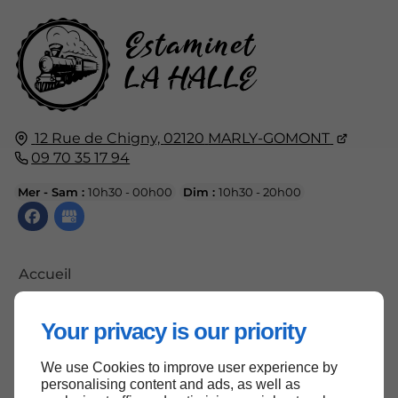
12 Rue de Chigny,
02120
MARLY-GOMONT
09 70 35 17 94
Mer - Sam :
10h30 - 00h00
Dim :
10h30 - 20h00
Accueil
Contactez-nous
Your privacy is our priority
Mentions légales
Plan du site
We use Cookies to improve user experience by
personalising content and ads, as well as