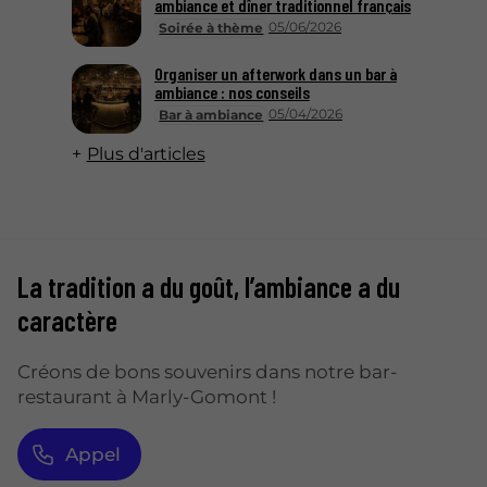
ambiance et dîner traditionnel français
05/06/2026
Soirée à thème
Organiser un afterwork dans un bar à
ambiance : nos conseils
05/04/2026
Bar à ambiance
Plus d'articles
La tradition a du goût, l’ambiance a du
caractère
Créons de bons souvenirs dans notre bar-
restaurant à Marly-Gomont !
Appel