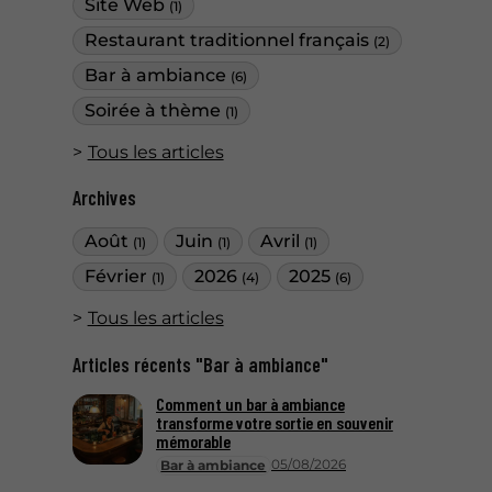
Site Web
(1)
Restaurant traditionnel français
(2)
Bar à ambiance
(6)
Soirée à thème
(1)
Tous les articles
Archives
Août
Juin
Avril
(1)
(1)
(1)
Février
2026
2025
(1)
(4)
(6)
Tous les articles
Articles récents "Bar à ambiance"
Comment un bar à ambiance
transforme votre sortie en souvenir
mémorable
05/08/2026
Bar à ambiance